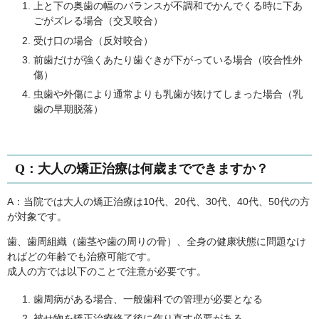
上と下の奥歯の幅のバランスが不調和でかんでくる時に下あ
ごがズレる場合（交叉咬合）
受け口の場合（反対咬合）
前歯だけが強くあたり歯ぐきが下がっている場合（咬合性外
傷）
虫歯や外傷により通常よりも乳歯が抜けてしまった場合（乳
歯の早期脱落）
Q：大人の矯正治療は何歳までできますか？
A：当院では大人の矯正治療は10代、20代、30代、40代、50代の方
が対象です。
歯、歯周組織（歯茎や歯の周りの骨）、全身の健康状態に問題なけ
ればどの年齢でも治療可能です。
成人の方では以下のことで注意が必要です。
歯周病がある場合、一般歯科での管理が必要となる
被せ物を矯正治療終了後に作り直す必要がある