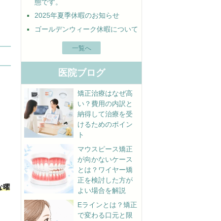
態です。
2025年夏季休暇のお知らせ
ゴールデンウィーク休暇について
一覧へ
医院ブログ
矯正治療はなぜ高
い？費用の内訳と
納得して治療を受
けるためのポイン
ト
マウスピース矯正
が向かないケース
とは？ワイヤー矯
正を検討した方が
な曜
よい場合を解説
Eラインとは？矯正
で変わる口元と限