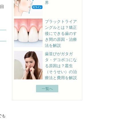
界
の日
ブラックトライア
ングルとは？矯正
後にできる歯のす
き間の原因・治療
法を解説
歯並びがガタガ
タ・デコボコにな
る原因は？叢生
（そうせい）の治
療法と費用を解説
一覧へ
でも