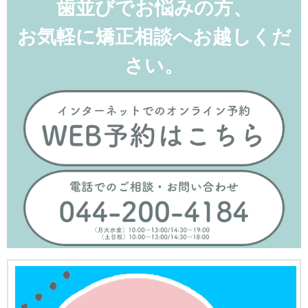
歯並びでお悩みの方、
Twitter
に
で
は
共
ク
お気軽に矯正相談へお越しくだ
有
リ
(新
ッ
し
ク
い
し
さい。
ウ
て
ィ
く
ン
だ
ド
さ
ウ
い
で
(新
開
し
き
い
ま
ウ
す)
ィ
ン
ド
ウ
で
開
き
ま
す)