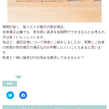
期間が短く、低コストが魅力の部分矯正。
全体矯正は嫌でも、部分的に器具を短期間でできるならとお考えの
方は多くいらっしゃいます。
先ほど、適応症例について簡単にご紹介しましたが、実際にご自身
の状態が部分矯正の適応なのか判断しにくいこともあると思いま
す。
私達と一緒に歯並びのお悩みを解決してみませんか？
共有:
ク
Facebook
リ
で
ッ
共
ク
有
し
す
て
る