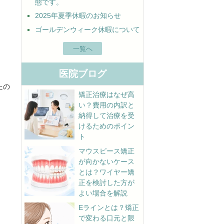
態です。
2025年夏季休暇のお知らせ
ゴールデンウィーク休暇について
一覧へ
医院ブログ
たの
矯正治療はなぜ高
い？費用の内訳と
納得して治療を受
けるためのポイン
ト
マウスピース矯正
が向かないケース
とは？ワイヤー矯
正を検討した方が
よい場合を解説
Eラインとは？矯正
で変わる口元と限