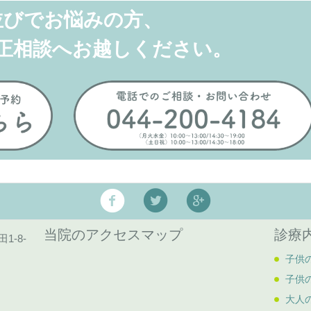
並びでお悩みの方、
正相談へお越しください。
当院のアクセスマップ
診療
1-8-
子供
子供
大人