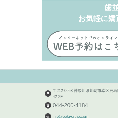
し
す
て
る
歯
Twitter
に
で
は
共
ク
お気軽に矯
有
リ
(新
ッ
し
ク
い
し
ウ
て
ィ
く
ン
だ
ド
さ
ウ
い
で
(新
開
し
き
い
ま
ウ
す)
ィ
ン
ド
ウ
で
開
き
ま
す)
〒212-0058 神奈川県川崎市幸区鹿島田
42-2F
044-200-4184
info@ooki-ortho.com