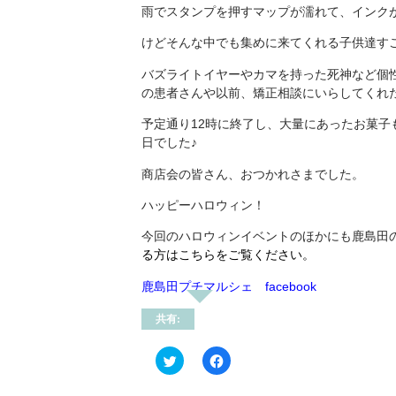
雨でスタンプを押すマップが濡れて、インク
けどそんな中でも集めに来てくれる子供達す
バズライトイヤーやカマを持った死神など個
の患者さんや以前、矯正相談にいらしてくれ
予定通り12時に終了し、大量にあったお菓子
日でした♪
商店会の皆さん、おつかれさまでした。
ハッピーハロウィン！
今回のハロウィンイベントのほかにも鹿島田
る方はこちらをご覧ください。
鹿島田プチマルシェ facebook
共有:
ク
Facebook
リ
で
ッ
共
ク
有