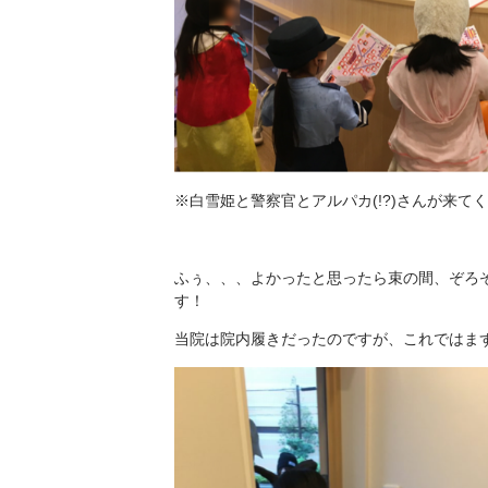
※白雪姫と警察官とアルパカ(!?)さんが来て
ふぅ、、、よかったと思ったら束の間、ぞろ
す！
当院は院内履きだったのですが、これではま