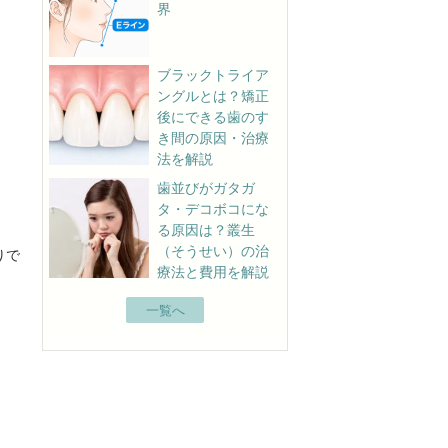
界
ブラックトライア
ングルとは？矯正
後にできる歯のす
き間の原因・治療
法を解説
歯並びがガタガ
タ・デコボコにな
る原因は？叢生
（そうせい）の治
りで
療法と費用を解説
一覧へ