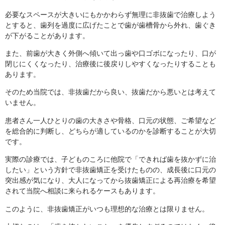
必要なスペースが大きいにもかかわらず無理に非抜歯で治療しよう
とすると、歯列を過度に広げたことで歯が歯槽骨から外れ、歯ぐき
が下がることがあります。
また、前歯が大きく外側へ傾いて出っ歯や口ゴボになったり、口が
閉じにくくなったり、治療後に後戻りしやすくなったりすることも
あります。
そのため当院では、非抜歯だから良い、抜歯だから悪いとは考えて
いません。
患者さん一人ひとりの歯の大きさや骨格、口元の状態、ご希望など
を総合的に判断し、どちらが適しているのかを診断することが大切
です。
実際の診療では、子どものころに他院で「できれば歯を抜かずに治
したい」という方針で非抜歯矯正を受けたものの、成長後に口元の
突出感が気になり、大人になってから抜歯矯正による再治療を希望
されて当院へ相談に来られるケースもあります。
このように、非抜歯矯正がいつも理想的な治療とは限りません。