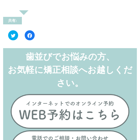
共有:
ク
Facebook
リ
で
ッ
共
ク
有
し
す
て
る
歯並びでお悩みの方、
Twitter
に
で
は
共
ク
お気軽に矯正相談へお越しくだ
有
リ
(新
ッ
し
ク
い
し
さい。
ウ
て
ィ
く
ン
だ
ド
さ
ウ
い
で
(新
開
し
き
い
ま
ウ
す)
ィ
ン
ド
ウ
で
開
き