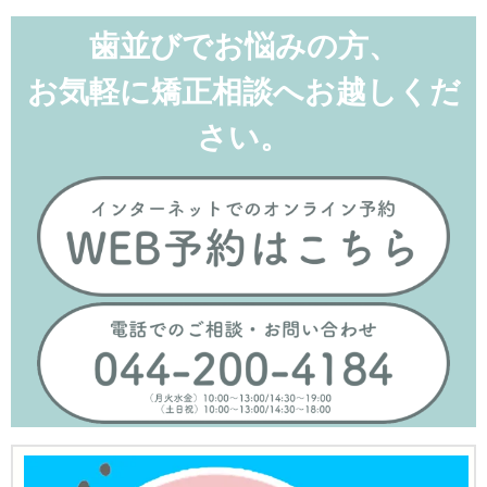
ク
有
し
す
て
る
歯並びでお悩みの方、
Twitter
に
で
は
共
ク
お気軽に矯正相談へお越しくだ
有
リ
(新
ッ
し
ク
い
し
さい。
ウ
て
ィ
く
ン
だ
ド
さ
ウ
い
で
(新
開
し
き
い
ま
ウ
す)
ィ
ン
ド
ウ
で
開
き
ま
す)