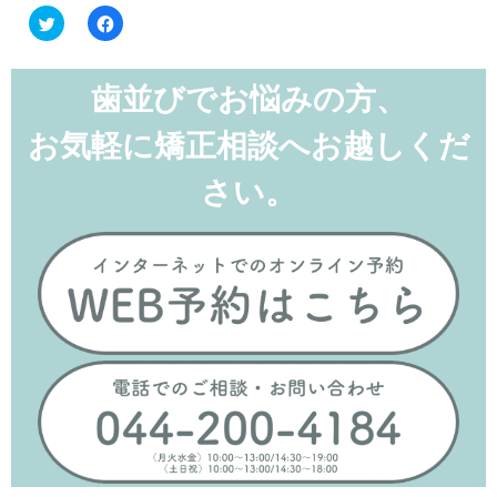
ク
Facebook
リ
で
ッ
共
ク
有
し
す
て
る
歯並びでお悩みの方、
Twitter
に
で
は
共
ク
お気軽に矯正相談へお越しくだ
有
リ
(新
ッ
し
ク
い
し
さい。
ウ
て
ィ
く
ン
だ
ド
さ
ウ
い
で
(新
開
し
き
い
ま
ウ
す)
ィ
ン
ド
ウ
で
開
き
ま
す)