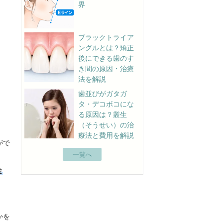
界
ブラックトライア
ングルとは？矯正
後にできる歯のす
き間の原因・治療
法を解説
歯並びがガタガ
タ・デコボコにな
る原因は？叢生
（そうせい）の治
療法と費用を解説
がで
一覧へ
ま
かを