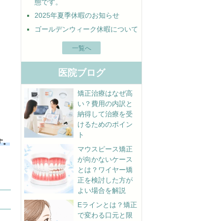
態です。
2025年夏季休暇のお知らせ
ゴールデンウィーク休暇について
一覧へ
医院ブログ
矯正治療はなぜ高
い？費用の内訳と
納得して治療を受
けるためのポイン
ト
す。
マウスピース矯正
が向かないケース
とは？ワイヤー矯
正を検討した方が
よい場合を解説
Eラインとは？矯正
で変わる口元と限